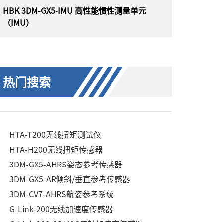
HBK 3DM-GX5-IMU 高性能惯性测量单元
（IMU）
HBK 3DM-GX5-IMU 高性能惯性测量单元
（IMU）
热门搜索
美国 HBK MicroStrain Sensing（原为 Lord）
3DM-GX5-IMU （3DM-GX5-10）是目前最小、最
轻的工业 IMU。它具有完全校准和温度补偿的三
轴加速度计和陀螺仪，可在所有动态条件下实现
测量质量的最佳组合。3DM-GX5-IMU 非常适合
HTA-T200无线扭矩测试仪
各种应用，包括平台稳定、平衡机器人、天线指
向和使用情况监控。
HTA-H200无线扭矩传感器
3DM-GX5-AHRS姿态参考传感器
3DM-GX5-AR倾斜/垂直参考传感器
3DM-CV7-AHRS航姿参考系统
G-Link-200无线加速度传感器