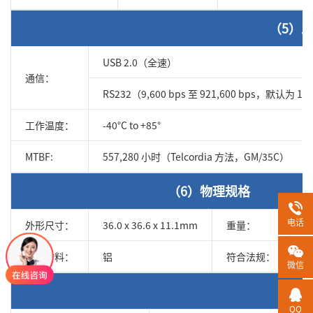
（5）
USB 2.0（全速）
通信：
RS232（9,600 bps 至 921,600 bps，默认为 11
工作温度：
-40°C to +85°
MTBF:
557,280 小时（Telcordia 方法，GM/35C）
（6）物理规格
电话
外形尺寸：
36.0 x 36.6 x 11.1mm
重量：
1
外壳材料：
铝
符合法规：
C
微信
（7）
QQ