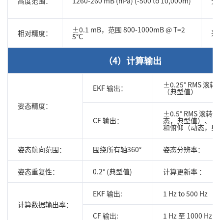
高度范围：
1260-260 mB (hPa) (-500 to 10,000m)
分
±0.1 mB，范围 800-1000mB @ T=2
相对精度：
采
5°C
（4）计算输出
±0.25° RMS 滚
EKF 输出：
（典型值）
姿态精度：
±0.5° RMS 滚
CF 输出：
态，典型值）、 ±2
和俯仰（动态，典
姿态航向范围：
围绕所有轴360°
姿态分辨率：
姿态重复性：
0.2° (典型值)
计算更新率 ：
EKF 输出:
1 Hz to 500 Hz
计算数据输出率：
CF 输出:
1 Hz 至 1000 Hz