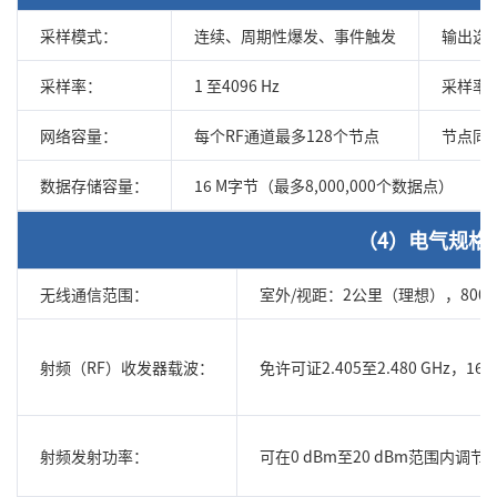
采样模式：
连续、周期性爆发、事件触发
输出选
采样率：
1 至4096 Hz
采样率
网络容量：
每个RF通道最多128个节点
节点同
数据存储容量：
16 M字节（最多8,000,000个数据点）
（4）电气规格
无线通信范围：
室外/视距：2公里（理想），80
射频（RF）收发器载波：
免许可证2.405至2.480 GHz，16
射频发射功率：
可在0 dBm至20 dBm范围内调节