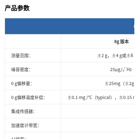
产品参数
（
8g 版本
测量范围：
±2 g，±4 g或±8 g
噪音密度：
25μg/√Hz
0 g偏移量：
±25mg（±2g）
0 g偏移温度补偿：
±0.1 mg /°C（typical），±0.15 
集成传感器：
加速度计带宽：
分辨率：