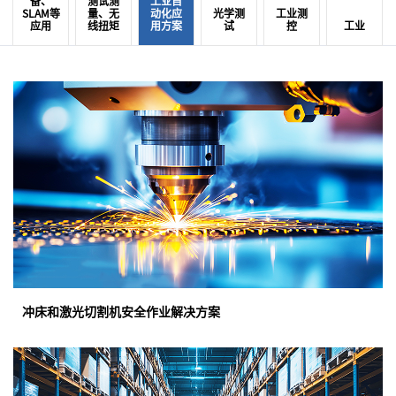
备、
测试测
工业自
SLAM等
量、无
动化应
光学测
工业测
应用
线扭矩
用方案
试
控
工业
冲床和激光切割机安全作业解决方案