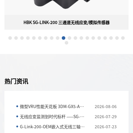
HBK SG-LINK-200 三通道无线应变/模拟传感器
HBK SG-LINK-200 三通道无线应变/模拟传感器
美国HBK（原 LORD）MicroStrain SG-LINK-200是一款三通道无
线应变/模拟传感器节点，具有板载PGA、滤波、高分辨率ADC和
坚固防风雨的外壳，用于精确测量各种传感器类型，包括应变计、
称重传感器、压力传感器和加速度计。SG-LINK-200无线传感器网
络部署速度快，配有可更换电池，并提供可靠、无损的数据吞吐
热门资讯
量。
微型VRU性能天花板 3DM-GX5-AR全解析
2026-08-06
无线应变监测划时代标杆 ——SG-LINK-200三通道无线应...
2026-07-29
G-Link-200-OEM嵌入式无线三轴加速度传感器 全工况振...
2026-07-23