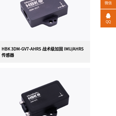
美国 HBK（原Lord）MicroStrain 3DM- CX5-
微信
AHRS 高性能姿态参考传感器（OEM 封装）是最
小、最轻的工业 AHRS，配有自适应卡尔曼滤波
器。3DM- CX5-AHRS 具有完全校准和温度补偿
的三轴加速度计、陀螺仪和磁力计，可在所有动
QQ
态条件下实现测量质量的最佳组合。双板载处理
器运行独特的自适应扩展卡尔曼滤波器 (EKF)，
可实现出色的动态姿态估计，使其成为各种应用
的理想选择，包括平台稳定性、机器人技术以及
车辆健康状况和使用情况监控。
HBK 3DM-GV7-AHRS 战术级加固 IMU/AHRS
传感器
HBK 3DM-GV7-AHRS 战术级加固
IMU/AHRS传感器
美国 HBK（原Lord）MICROSTRAIN 3DM-GV7-
AHRS 战术级加固型惯性测量单元和姿态航向参
考系统传感器（IMU/AHRS），单独校准以获得
最佳性能。3DM-GV7-AHRS 具有先进的扩展卡尔
曼滤波器、尖端的定向算法、先进的时间管理和
事件触发系统。