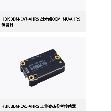
动态姿态估计，使其成为各种应用的理想选择，
包括平台稳定性、机器人技术以及车辆健康状况
和使用情况监控。
HBK 3DM-CV7-AHRS 战术级OEM IMU/AHRS
传感器
HBK 3DM-CV7-AHRS 战术级OEM
IMU/AHRS传感器
美国HBK（原Lord）MicroStrain 3DM-CV7-
AHRS战术级OEM IMU/AHRS传感器， 是一款惯
性测量单元 (IMU)和姿态航向参考系统(AHRS) ，
是迄今为止最小、最轻的OEM封装并提供战术级
性能。每个3DM-CV7-AHRS传感器均经过单独校
准，可在各种操作条件下实现最佳性能。
HBK 3DM-CV5-AHRS 工业姿态参考传感器