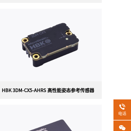
HBK 3DM-CV5-AHRS 工业姿态参考传感器
美国 HBK（原Lord）MicroStrain 3DM-CV5-
AHRS （3DM-CV5-25）工业姿态参考传感器
（OEM 封装）是具有自适应卡尔曼滤波器的最
小、最轻的工业 AHRS。它具有完全校准和温度
补偿的三轴加速度计、陀螺仪和磁力计，可在所
有动态条件下实现测量质量的最佳组合。此外，
双板载处理器运行独特的自适应扩展卡尔曼滤波
器 (EKF)，可实现出色的动态姿态估计，使其成
为各种应用的理想选择，包括平台稳定、自动驾
驶仪、机器人以及车辆健康和使用监控。
HBK 3DM-CX5-AHRS 高性能姿态参考传感器
HBK 3DM-CX5-AHRS 高性能姿态参考传感
电话
器