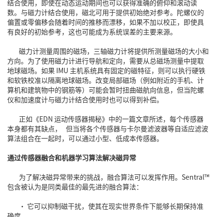
结合使用，即使在动态运动期间也可以获得准确的俯仰和滚动读
数。与磁力计结合使用，磁北可用于提供初始绝对参考。陀螺仪的
偏置或零偏移会随着时间的推移而漂移，如果不加以校正，即使具
有良好的初始参考，这也可能成为系统误差的主要来源。
磁力计测量周围的磁场，三轴磁力计将提供所测量磁场的大小和
方向。为了使用磁力计进行导航和定向，需要从总磁场测量中提取
地球磁场。如果 IMU 主机系统具有固定的磁特征，则可以执行硬铁
和软铁校准以隔离地球磁场。改变局部磁场（例如附近的手机、计
算机和建筑物中的钢筋等）可能会暂时扭曲磁航向信息，但当陀螺
仪和加速度计与磁力计结合使用时也可以得到补偿。
正如《EDN 运动传感器揭秘》中的一篇文章所述，每个传感器
本身都有其缺点， 但当将各个传感器与卡尔曼滤波器等自适应滤波
算法组合在一起时，可以通过小型、低成本传感器。
通过传感器融合和机器学习算法解决磁异常
为了解决磁异常带来的挑战，融合算法可以发挥作用。Sentral™
包含被认为是同类最佳的最先进的融合算法：
• 它可以抑制磁干扰，使其在现实世界条件下能够长期保持准
确度