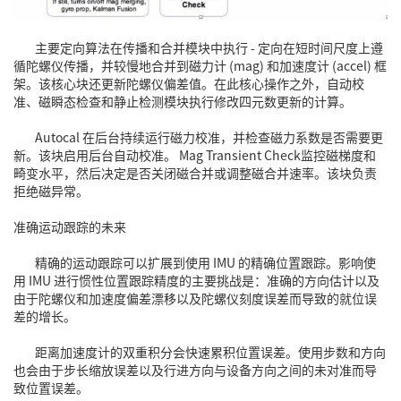
主要定向算法在传播和合并模块中执行 - 定向在短时间尺度上遵
循陀螺仪传播，并较慢地合并到磁力计 (mag) 和加速度计 (accel) 框
架。该核心块还更新陀螺仪偏差值。在此核心操作之外，自动校
准、磁瞬态检查和静止检测模块执行修改四元数更新的计算。
Autocal 在后台持续运行磁力校准，并检查磁力系数是否需要更
新。该块启用后台自动校准。 Mag Transient Check监控磁梯度和
畸变水平，然后决定是否关闭磁合并或调整磁合并速率。该块负责
拒绝磁异常。
准确运动跟踪的未来
精确的运动跟踪可以扩展到使用 IMU 的精确位置跟踪。影响使
用 IMU 进行惯性位置跟踪精度的主要挑战是：准确的方向估计以及
由于陀螺仪和加速度偏差漂移以及陀螺仪刻度误差而导致的就位误
差的增长。
距离加速度计的双重积分会快速累积位置误差。使用步数和方向
也会由于步长缩放误差以及行进方向与设备方向之间的未对准而导
致位置误差。