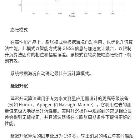
膨胀模式
在高性能产品上，膨胀模式会根据海况自动启用，以优化升沉算
法性能。此模式以智能方式将 GNSS 信息与加速度计融合，以限制
升沉算法固有的相位和幅度误差。该模式在较高振幅膨胀条件下特
别有效。
系统根据海况自动确定最佳升沉计算模式。
延迟升沉
延迟升沉算法适用于专为水文测量应用而设计的更高等级设备
（例如 Ekinox、Apogee 和 Navsight Marine），它利用过去的测
量值来极大地提高升沉性能。实时升沉操作中观察到的常见相位误
差会得到无缝校正，并且滤波器将在长膨胀周期条件下提供更好的
性能。
延迟升沉算法的固定延迟为 150 秒。输出消息的格式与实时船舶