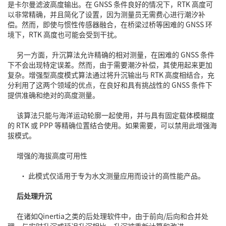
是卡尔曼滤波高度输出。在
GNSS
条件良好的情况下，
RTK
高度可
以非常精确，并且简化了设置，因为测量员无需费心进行潮汐补
偿。然而，即使与惯性传感器融合，在桥梁过桥等困难的 GNSS 环
境下，RTK 高度也可能会受到干扰。
另一方面，升沉算法允许精确的相对测量，在困难的 GNSS 条件
下不会出现特定误差。然而，由于需要潮汐补偿，其使用起来更加
复杂。增强型高度模式算法通过将升沉输出与 RTK 高度相结合，充
分利用了这两个领域的优点，在良好和具有挑战性的 GNSS 条件下
提供准确和绝对的高度测量。
该算法只能与海洋运动轮廓一起使用，并与具有固定载体模糊度
的 RTK 或 PPP 等精确位置结合使用。如果需要，可以禁用此增强海
拔模式。
增强的海拔高度可用性
• 此模式仅适用于专为水文测量应用而设计的高性能产品。
后处理升沉
在诸如Qinertia之类的后处理软件中，由于前向/后向和合并处