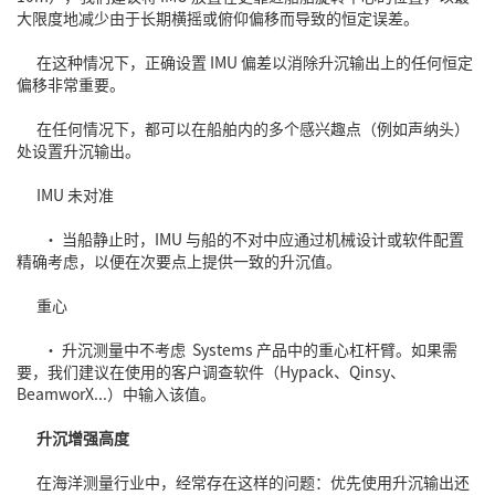
大限度地减少由于长期横摇或俯仰偏移而导致的恒定误差。
在这种情况下，正确设置 IMU 偏差以消除升沉输出上的任何恒定
偏移非常重要。
在任何情况下，都可以在船舶内的多个感兴趣点（例如声纳头）
处设置升沉输出。
IMU 未对准
• 当船静止时，IMU 与船的不对中应通过机械设计或软件配置
精确考虑，以便在次要点上提供一致的升沉值。
重心
• 升沉测量中不考虑 Systems 产品中的重心杠杆臂。如果需
要，我们建议在使用的客户调查软件（Hypack、Qinsy、
BeamworX...）中输入该值。
升沉增强高度
在
海洋测量
行业中，经常存在这样的问题：优先使用升沉输出还