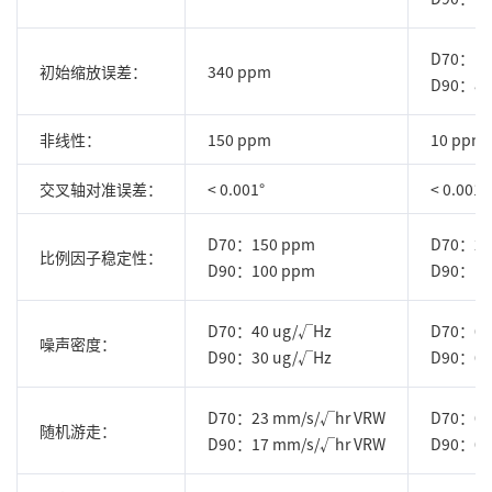
D70：10
初始缩放误差：
340 ppm
D90：80
非线性：
150 ppm
10 ppm
交叉轴对准误差：
< 0.001°
< 0.001 °
D70：150 ppm
D70：20
比例因子稳定性：
D90：100 ppm
D90：10
D70：40 ug/√Hz
D70：0.3
噪声密度：
D90：30 ug/√Hz
D90：0.0
D70：23 mm/s/√hr VRW
D70：0.
随机游走：
D90：17 mm/s/√hr VRW
D90：0.