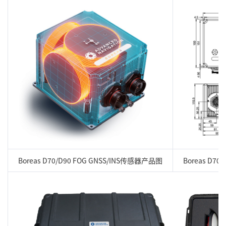
Boreas D70/D90 FOG GNSS/INS传感器产品图
Boreas D7