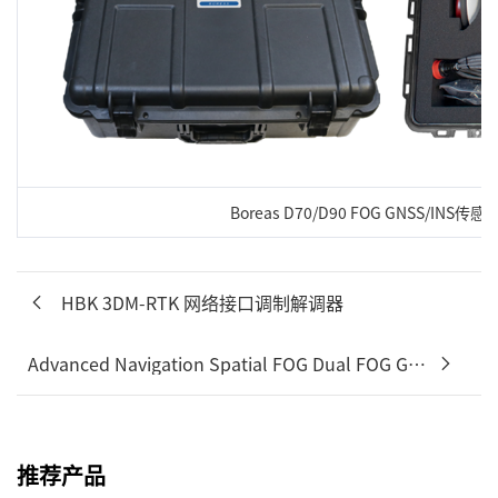
Boreas D70/D90 FOG GNSS/INS传
HBK 3DM-RTK 网络接口调制解调器
Advanced Navigation Spatial FOG Dual FOG GNSS/INS ...
推荐产品