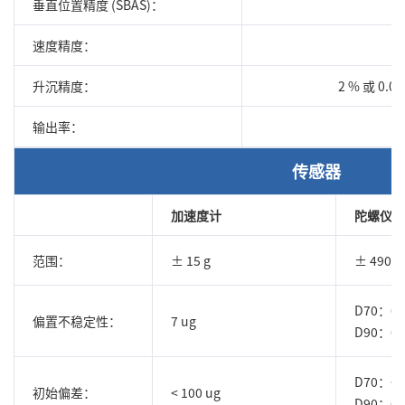
垂直位置精度 (SBAS)：
速度精度：
升沉精度：
2 % 或 0
输出率：
传感器
加速度计
陀螺仪
范围：
± 15 g
± 490 °/
D70：0.0
偏置不稳定性：
7 ug
D90：0.0
D70：< 0
初始偏差：
< 100 ug
D90：< 0