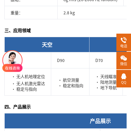
重量：
2.8 kg
三、应用领域
天空
陆地
电话
D70
D90
D70
微信
• 无人机地理定位
• 天线瞄准
• 航空测量
• 陆地测量
QQ
• 无人机激光雷达
• 稳定和指向
• 地下导航
• 稳定与指向
四、产品展示
产品展示