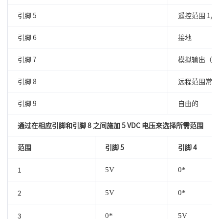
引脚 5
遥控范围 1/2
引脚 6
接地
引脚 7
模拟输出（ROU
引脚 8
远程范围常见
引脚 9
自由的
通过在相应引脚和引脚 8 之间施加 5 VDC 电压来选择所需范围
范围
引脚 5
引脚 4
1
5V
0*
2
5V
0*
3
0*
5V