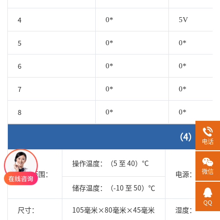
4
0*
5V
5
0*
0*
6
0*
0*
7
0*
0*
8
0*
0*
（4）其它
电话
操作温度：（5 至 40）°C
微信
温度范围：
电源：
储存温度：（-10 至 50）℃
QQ
尺寸：
105毫米×80毫米×45毫米
湿度：