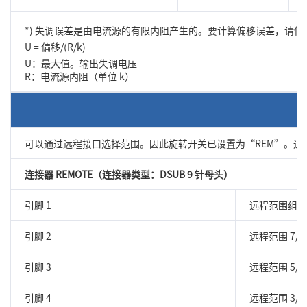
*) 失调误差是由电流源的有限内阻产生的。要计算偏移误差，请
U = 偏移/(R/k)
U：最大值。输出失调电压
R：电流源内阻（单位 k）
可以通过远程接口选择范围。因此旋转开关已设置为“REM”。通过
连接器 REMOTE（连接器类型：DSUB 9 针母头）
引脚 1
远程范围组选择（范围
引脚 2
远程范围 7/8
引脚 3
远程范围 5/6
引脚 4
远程范围 3/4