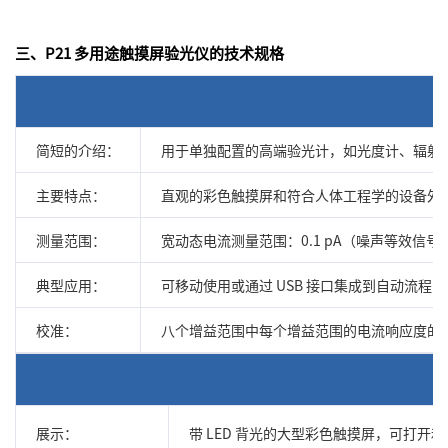
三、P21 多用途触摸屏验光仪的技术规格
简短的介绍：
用于单独配置的高端验光计，如光度计、辐射
主要特点：
直观的彩色触摸屏和符合人体工程学的设备外壳
测量范围：
宽动态电流测量范围：0.1 pA（噪声等效信
典型应用：
可移动使用或通过 USB 接口集成到自动流
校准：
八个增益范围中每个增益范围的电流响应度的
展示：
带 LED 背光的大型彩色触摸屏，可打开