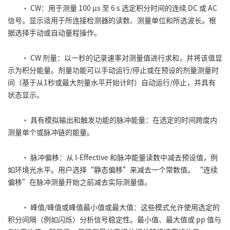
• CW：用于测量 100 μs 至 6 s 选定积分时间的连续 DC 或 AC
信号。显示适用于所连接检测器的读数、测量单位和所选波长。根
据选择手动或自动量程操作。
• CW 剂量：以一秒的记录速率对测量值进行求和，并将该值显
示为积分能量。剂量功能可以手动运行/停止或在预设的剂量测量时
间（基于从1秒或最大剂量水平开始计时）自动运行/停止，并具有
状态显示。
• 具有模拟输出和触发功能的脉冲能量：在选定的时间跨度内
测量单个或脉冲链的能量。
• 脉冲偏移：从 I-Effective 和脉冲能量读数中减去预设值，例
如环境光水平。用户选择“静态偏移”来减去一个常数值。 “连续
偏移”在脉冲测量开始之前减去实际测量值。
• 峰值/峰值或峰值最小值或最大值：这些模式允许使用选定的
积分间隔（例如闪烁）分析信号稳定性。最小值、最大值或 pp 值与