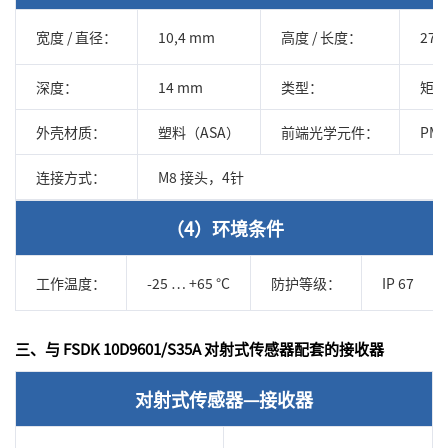
宽度 / 直径：
10,4 mm
高度 / 长度：
27 
深度：
14 mm
类型：
矩形
外壳材质：
塑料（ASA）
前端光学元件：
PM
连接方式：
M8 接头，4针
（4）环境条件
工作温度：
-25 … +65 °C
防护等级：
IP 67
三、与 FSDK 10D9601/S35A 对射式传感器配套的接收器
对射式传感器—接收器