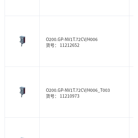
O200.GP-NV1T.72CV/H006
货号： 11212652
O200.GP-NV1T.72CV/H006_T003
货号： 11210973