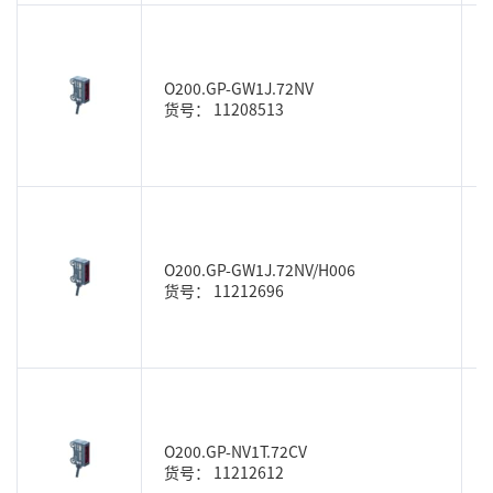
O200.GP-GW1J.72NV
货号： 11208513
O200.GP-GW1J.72NV/H006
货号： 11212696
O200.GP-NV1T.72CV
货号： 11212612