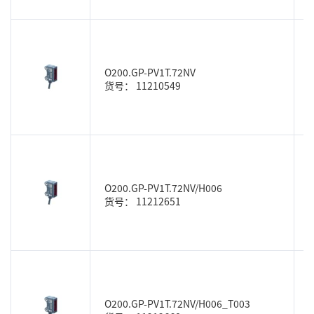
O200.GP-PV1T.72NV
货号： 11210549
O200.GP-PV1T.72NV/H006
货号： 11212651
O200.GP-PV1T.72NV/H006_T003