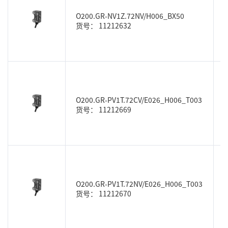
O200.GR-NV1Z.72NV/H006_BX50
货号： 11212632
O200.GR-PV1T.72CV/E026_H006_T003
货号： 11212669
O200.GR-PV1T.72NV/E026_H006_T003
货号： 11212670