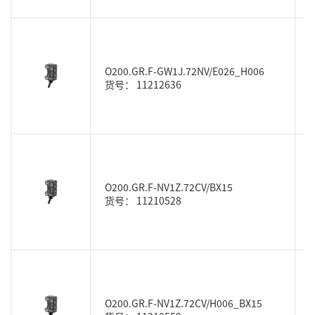
O200.GR.F-GW1J.72NV/E026_H006
货号： 11212636
O200.GR.F-NV1Z.72CV/BX15
货号： 11210528
O200.GR.F-NV1Z.72CV/H006_BX15