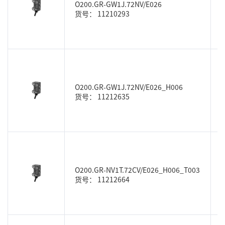
O200.GR-GW1J.72NV/E026
货号： 11210293
O200.GR-GW1J.72NV/E026_H006
货号： 11212635
O200.GR-NV1T.72CV/E026_H006_T003
货号： 11212664