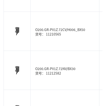
O200.GR-PV1Z.72CV/H006_BX50
货号： 11210565
O200.GR-PV1Z.72NV/BX30
货号： 11212582