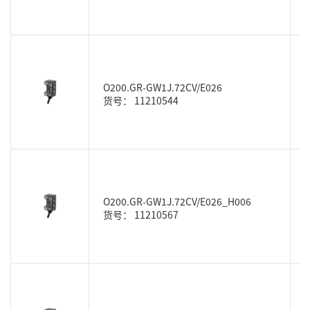
O200.GR-GW1J.72CV/E026
货号： 11210544
O200.GR-GW1J.72CV/E026_H006
货号： 11210567