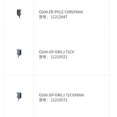
O200.ER-PV1Z.72NV/H006
货号： 11212647
O200.GP-GW1J.72CV
货号： 11210521
O200.GP-GW1J.72CV/H006
货号： 11210572