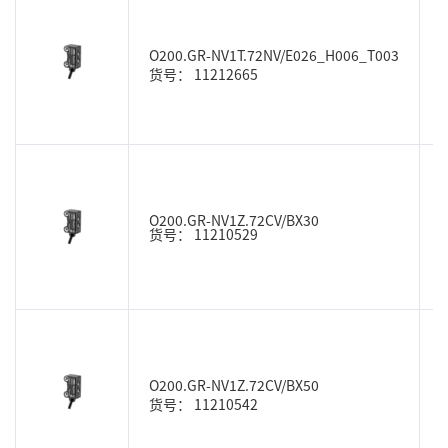
O200.GR-NV1T.72NV/E026_H006_T003
货号： 11212665
O200.GR-NV1Z.72CV/BX30
货号： 11210529
O200.GR-NV1Z.72CV/BX50
货号： 11210542